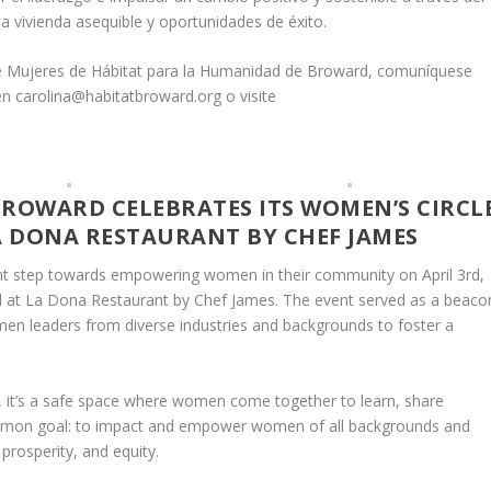
ivienda asequible y oportunidades de éxito.
de Mujeres de Hábitat para la Humanidad de Broward, comuníquese
en carolina@habitatbroward.org o visite
ROWARD CELEBRATES ITS WOMEN’S CIRCL
A DONA RESTAURANT BY CHEF JAMES
ant step towards empowering women in their community on April 3rd,
ld at La Dona Restaurant by Chef James. The event served as a beaco
men leaders from diverse industries and backgrounds to foster a
, it’s a safe space where women come together to learn, share
ommon goal: to impact and empower women of all backgrounds and
 prosperity, and equity.