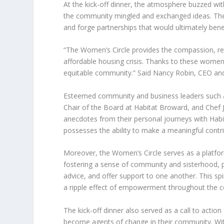
At the kick-off dinner, the atmosphere buzzed w
the community mingled and exchanged ideas. The 
and forge partnerships that would ultimately ben
“The Women’s Circle provides the compassion, re
affordable housing crisis. Thanks to these women l
equitable community.” Said Nancy Robin, CEO and
Esteemed community and business leaders such a
Chair of the Board at Habitat Broward, and Chef 
anecdotes from their personal journeys with Hab
possesses the ability to make a meaningful contri
Moreover, the Women’s Circle serves as a platfor
fostering a sense of community and sisterhood, p
advice, and offer support to one another. This spir
a ripple effect of empowerment throughout the 
The kick-off dinner also served as a call to acti
become agents of change in their community. Wit