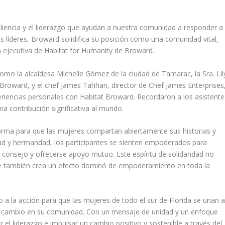
siliencia y el liderazgo que ayudan a nuestra comunidad a responder a
res líderes, Broward solidifica su posición como una comunidad vital,
ra ejecutiva de Habitat for Humanity de Broward.
omo la alcaldesa Michelle Gómez de la ciudad de Tamarac, la Sra. Lil
t Broward, y el chef James Tahhan, director de Chef James Enterprises
riencias personales con Habitat Broward. Recordaron a los asistente
a contribución significativa al mundo.
orma para que las mujeres compartan abiertamente sus historias y
ad y hermandad, los participantes se sienten empoderados para
consejo y ofrecerse apoyo mutuo. Este espíritu de solidaridad no
 que también crea un efecto dominó de empoderamiento en toda la
a la acción para que las mujeres de todo el sur de Florida se unan a
de cambio en su comunidad. Con un mensaje de unidad y un enfoque
 el liderazgo e impulsar un cambio positivo y sostenible a través del