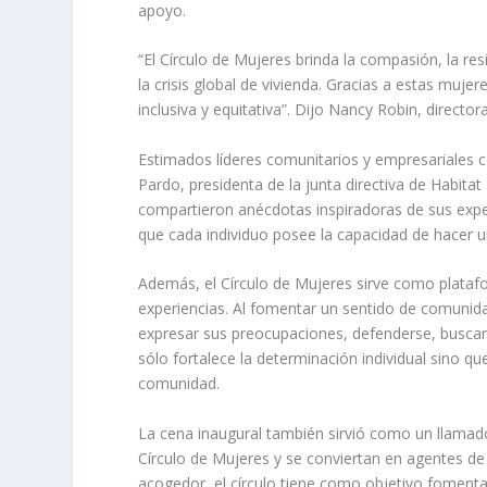
apoyo.
“El Círculo de Mujeres brinda la compasión, la re
la crisis global de vivienda. Gracias a estas muje
inclusiva y equitativa”. Dijo Nancy Robin, directo
Estimados líderes comunitarios y empresariales c
Pardo, presidenta de la junta directiva de Habita
compartieron anécdotas inspiradoras de sus expe
que cada individuo posee la capacidad de hacer un
Además, el Círculo de Mujeres sirve como plataf
experiencias. Al fomentar un sentido de comunid
expresar sus preocupaciones, defenderse, buscar 
sólo fortalece la determinación individual sino
comunidad.
La cena inaugural también sirvió como un llamado 
Círculo de Mujeres y se conviertan en agentes 
acogedor, el círculo tiene como objetivo fomentar