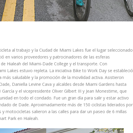
icleta al trabajo y la Ciudad de Miami Lakes fue el lugar seleccionado
tió en varios proveedores y patrocinadores de las esferas
s de Hialeah del Miami-Dade College y el transporte. Con
mi Lakes estuvo repleta. La iniciativa Bike to Work Day se estableci
da más saludable y la promoción de la movilidad activa. Asistieron
Dade, Daniella Levine Cava y alcaldes desde Miami Gardens hasta
arcía y el vicepresidente Oliver Gilbert III y Jean Monestime, que
nidad en todo el condado. Fue un gran día para salir y estar activo
ondado de Dade. Aproximadamente más de 150 ciclistas liderados por
s y motocicletas salieron a las calles para dar un paseo de 6 millas
art Park en Hialeah.