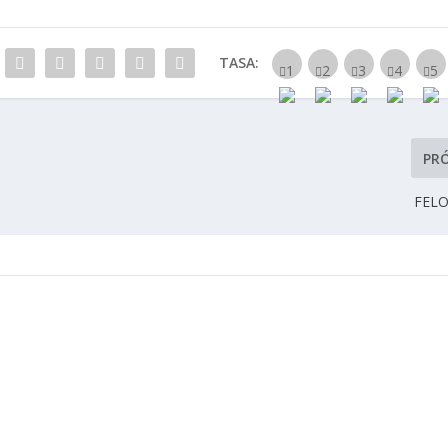
TASA:
PR
FELO