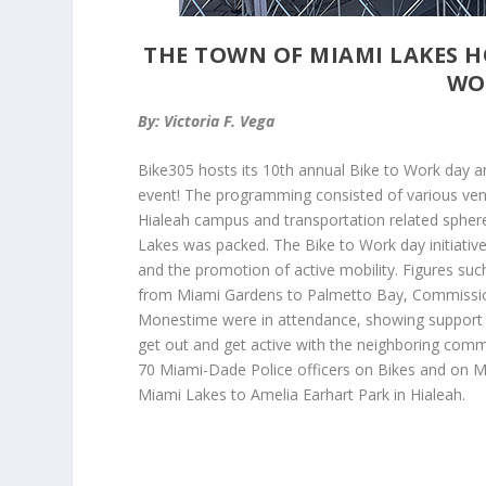
THE TOWN OF MIAMI LAKES H
WO
By: Victoria F. Vega
Bike305 hosts its 10
th
annual Bike to Work day an
event! The programming consisted of various ven
Hialeah campus and transportation related sphere
Lakes was packed. The Bike to Work day initiative 
and the promotion of active mobility. Figures s
from Miami Gardens to Palmetto Bay, Commissione
Monestime were in attendance, showing support f
get out and get active with the neighboring com
70 Miami-Dade Police officers on Bikes and on Mo
Miami Lakes to Amelia Earhart Park in Hialeah.