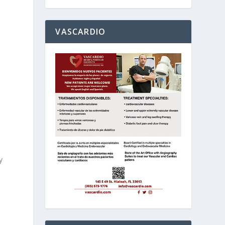
O
VASCARDIO
y