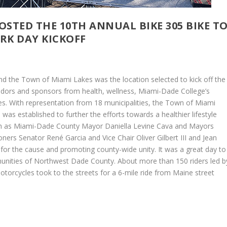
OSTED THE 10
TH
ANNUAL BIKE 305 BIKE T
RK DAY KICKOFF
d the Town of Miami Lakes was the location selected to kick off the
dors and sponsors from health, wellness, Miami-Dade College’s
s. With representation from 18 municipalities, the Town of Miami
was established to further the efforts towards a healthier lifestyle
uch as Miami-Dade County Mayor Daniella Levine Cava and Mayors
rs Senator René Garcia and Vice Chair Oliver Gilbert III and Jean
or the cause and promoting county-wide unity. It was a great day to
munities of Northwest Dade County. About more than 150 riders led b
torcycles took to the streets for a 6-mile ride from Maine street