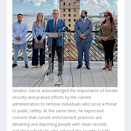
Senator García acknowledged the importance of border
security and praised efforts by the current
administration to remove individuals who pose a threat
to public safety. At the same time, he expressed
concern that current enforcement practices are
detaining and deporting people with clean records,
including individuals who entered the country legally