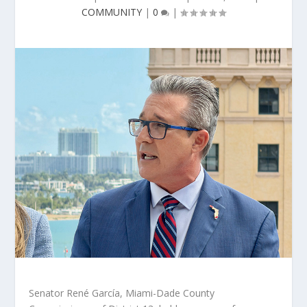
COMMUNITY
|
0
|
Senator René García, Miami-Dade County