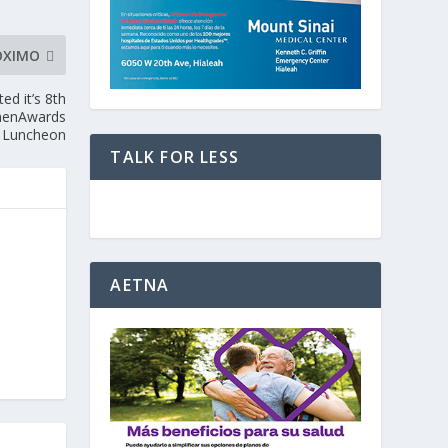
ÓXIMO
d it’s 8th
menAwards
Luncheon
TALK FOR LESS
AETNA