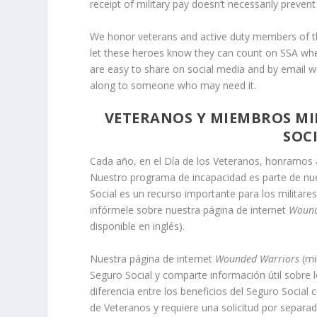
receipt of military pay doesn’t necessarily prevent
We honor veterans and active duty members of the
let these heroes know they can count on SSA wh
are easy to share on social media and by email wi
along to someone who may need it.
VETERANOS Y MIEMBROS MIL
SOC
Cada año, en el Día de los Veteranos, honramos a
Nuestro programa de incapacidad es parte de nuest
Social es un recurso importante para los militare
infórmele sobre nuestra página de internet
Wound
disponible en inglés).
Nuestra página de internet
Wounded Warriors
(mi
Seguro Social y comparte información útil sobre l
diferencia entre los beneficios del Seguro Social
de Veteranos y requiere una solicitud por separ