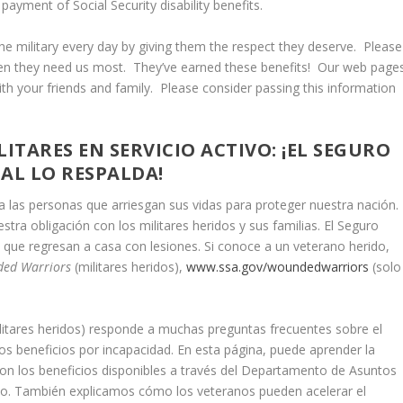
 payment of Social Security disability benefits.
 military every day by giving them the respect they deserve. Please
en they need us most. They’ve earned these benefits! Our web page
th your friends and family. Please consider passing this information
ITARES EN SERVICIO ACTIVO: ¡EL SEGURO
IAL LO RESPALDA!
 las personas que arriesgan sus vidas para proteger nuestra nación.
ra obligación con los militares heridos y sus familias. El Seguro
s que regresan a casa con lesiones. Si conoce a un veterano herido,
ed Warriors
(militares heridos),
www.ssa.gov/woundedwarriors
(solo
litares heridos) responde a muchas preguntas frecuentes sobre el
os beneficios por incapacidad. En esta página, puede aprender la
 con los beneficios disponibles a través del Departamento de Asuntos
ado. También explicamos cómo los veteranos pueden acelerar el