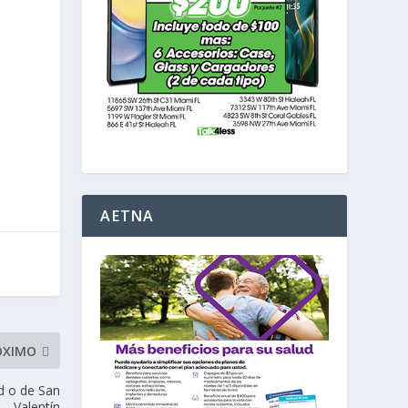
a
AETNA
ÓXIMO
d o de San
Valentín