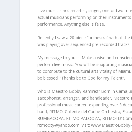
Live music is not an artist, singer, one or two mu
actual musicians performing on their instruments 
performance. Anything else is false.
Recently I saw a 20-piece “orchestra” with all th
was playing over sequenced pre-recorded tracks
My message to you is: Make a wise and conscience 
perform live music. You will be supporting musici
to contribute to the cultural arts vitality of Miami.
be blessed. “Thanks be to God for my Talent”.
Who is Maestro Bobby Ramirez?
Born in Camajuan
saxophonist, arranger, and bandleader, Maestro B
professional music career, expanding over 3 dec
band, RITMO! Caliente del Caribe Orchestra; Esc
RUMBACOPA, RITMO!PALOOZA, RITMO! D’ Compars
ritmocity@yahoo.com; visit: www.MaestroBobby
www.rumbacopa.com, www.ritmopalooza.com,