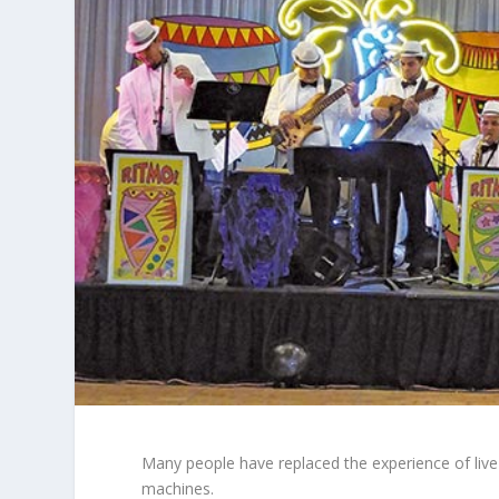
Many people have replaced the experience of live
machines.