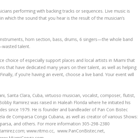
sicians performing with backing tracks or sequences. Live music is
in which the sound that you hear is the result of the musician’s
e instruments, horn section, bass, drums, 6 singers—the whole band
—wasted talent.
choice of especially support places and local artists in Miami that
ans that have dedicated many years on their talent, as well as helping
 Finally, if you’re having an event, choose a live band. Your event will
i, Santa Clara, Cuba, virtuoso musician, vocalist, composer, flutist,
obby Ramirez was raised in Hialeah Florida where he initiated his
ades since 1979. He is founder and bandleader of Pan Con Bistec
uela de Comparsa Conga Cubana, as well as creator of various Shows:
a, and others. For more information 305-298-2380
Ramirez.com; www.ritmo.cc, www.PanConBistec.net,
 www.MiamiConga.com