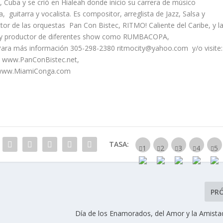
 Cuba y se crió en Hialeah donde inicio su carrera de músico
 guitarra y vocalista. Es compositor, arreglista de Jazz, Salsa y
tor de las orquestas Pan Con Bistec, RITMO! Caliente del Caribe, y l
 y productor de diferentes show como RUMBACOPA,
ra más información 305-298-2380 ritmocity@yahoo.com y/o visite:
 www.PanConBistec.net,
 www.MiamiConga.com
TASA:
PR
Día de los Enamorados, del Amor y la Amista