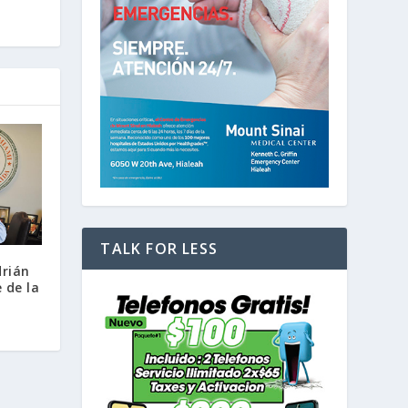
TALK FOR LESS
drián
 de la