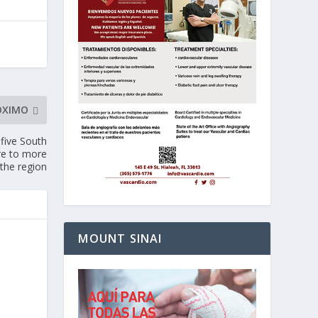
ÓXIMO
 five South
are to more
the region
MOUNT SINAI