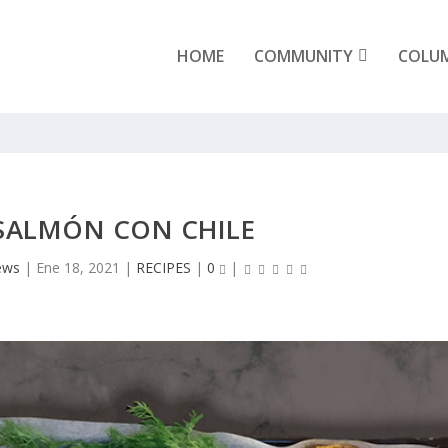
HOME
COMMUNITY
COLU
 SALMÓN CON CHILE
ews
|
Ene 18, 2021
|
RECIPES
|
0
|